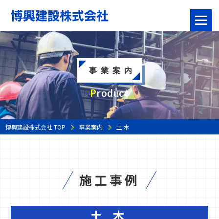
toggle
naviga
事業案内
Product
博興建設株式会社 TOP
事業案内
土 木
施工事例
土 木